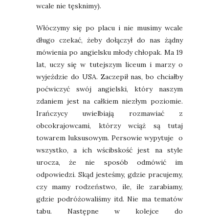
wcale nie tęsknimy).
Włóczymy się po placu i nie musimy wcale
długo czekać, żeby dołączył do nas żądny
mówienia po angielsku młody chłopak. Ma 19
lat, uczy się w tutejszym liceum i marzy o
wyjeździe do USA. Zaczepił nas, bo chciałby
poćwiczyć swój angielski, który naszym
zdaniem jest na całkiem niezłym poziomie.
Irańczycy uwielbiają rozmawiać z
obcokrajowcami, którzy wciąż są tutaj
towarem luksusowym. Persowie wypytuje o
wszystko, a ich wścibskość jest na style
urocza, że nie sposób odmówić im
odpowiedzi. S
kąd jesteśmy, gdzie pracujemy,
czy mamy rodzeństwo, ile, ile zarabiamy,
gdzie podróżowaliśmy itd. Nie ma tematów
tabu.
Następne w kolejce do