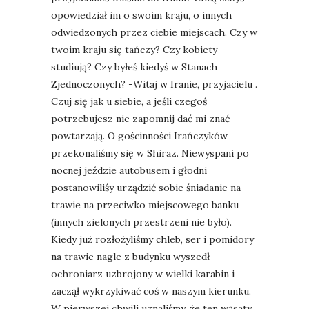
opowiedział im o swoim kraju, o innych
odwiedzonych przez ciebie miejscach. Czy w
twoim kraju się tańczy? Czy kobiety
studiują? Czy byłeś kiedyś w Stanach
Zjednoczonych? -Witaj w Iranie, przyjacielu .
Czuj się jak u siebie, a jeśli czegoś
potrzebujesz nie zapomnij dać mi znać –
powtarzają. O gościnności Irańczyków
przekonaliśmy się w Shiraz. Niewyspani po
nocnej jeździe autobusem i głodni
postanowiliśy urządzić sobie śniadanie na
trawie na przeciwko miejscowego banku
(innych zielonych przestrzeni nie było).
Kiedy już rozłożyliśmy chleb, ser i pomidory
na trawie nagle z budynku wyszedł
ochroniarz uzbrojony w wielki karabin i
zaczął wykrzykiwać coś w naszym kierunku.
W pierwszej chwili uznaliśmy, że ten wąsaty