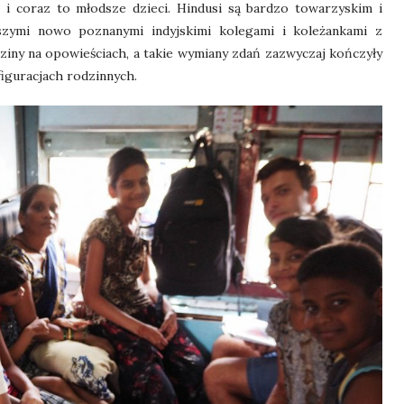
o i coraz to młodsze dzieci. Hindusi są bardzo towarzyskim i
zymi nowo poznanymi indyjskimi kolegami i koleżankami z
ziny na opowieściach, a takie wymiany zdań zazwyczaj kończyły
figuracjach rodzinnych.