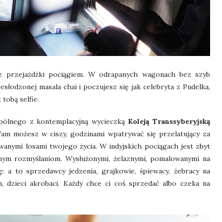
ez przejażdżki pociągiem. W odrapanych wagonach bez szyb
słodzonej masala chai i poczujesz się jak celebryta z Pudelka,
tobą selfie.
spólnego z kontemplacyjną wycieczką
Koleją Transsyberyjską
 Tam możesz w ciszy, godzinami wpatrywać się przelatujący za
wanymi losami twojego życia. W indyjskich pociągach jest zbyt
cznym rozmyślaniom. Wysłużonymi, żelaznymi, pomalowanymi na
: a to sprzedawcy jedzenia, grajkowie, śpiewacy, żebracy na
 dzieci akrobaci. Każdy chce ci coś sprzedać albo czeka na