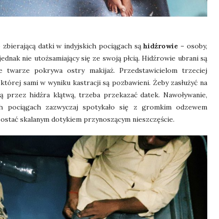
 zbierającą datki w indyjskich pociągach są
hidźrowie –
osoby,
ednak nie utożsamiający się ze swoją płcią. Hidźrowie ubrani są
 twarze pokrywa ostry makijaż. Przedstawicielom trzeciej
 której sami w wyniku kastracji są pozbawieni.
Żeby zasłużyć na
ą przez hidźra klątwą, trzeba przekazać datek.
Nawoływanie,
ich pociągach zazwyczaj spotykało się z gromkim odzewem
ż zostać skalanym dotykiem przynoszącym nieszczęście.