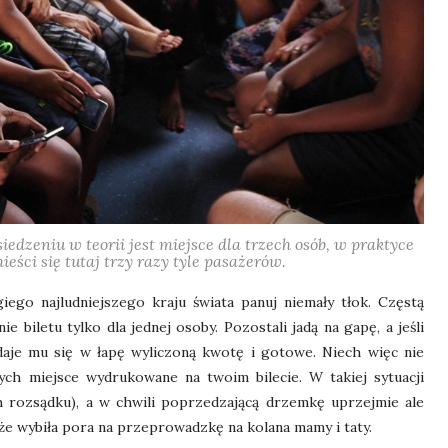
iedzeniu w teorii jest miejsce dla trzech osób, w praktyce
ieści się tutaj trzy razy tyle pasażerów.
iego najludniejszego kraju świata panuj niemały tłok.
Częstą
e biletu tylko dla jednej o
soby.
Pozostali jadą na gapę, a j
eśli
aje mu się w łapę wyliczoną kwotę i gotowe. Niech więc nie
cych miejsce wydrukowane na twoim bilecie. W takiej sytuacji
ch rozsądku), a w chwili poprzedzającą drzemkę uprzejmie ale
 wybiła pora na przeprowadzkę na kolana mamy i taty.