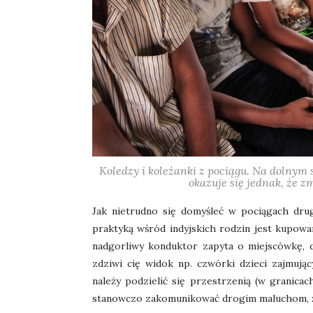
Koledzy i koleżanki z pociągu. Na dolnym s
okazuje się jednak, że zm
Jak nietrudno się domyśleć w pociągach drug
praktyką wśród indyjskich rodzin jest kupowani
nadgorliwy konduktor zapyta o miejscówkę, d
zdziwi cię widok np. czwórki dzieci zajmują
należy podzielić się przestrzenią (w granica
stanowczo zakomunikować drogim maluchom, że