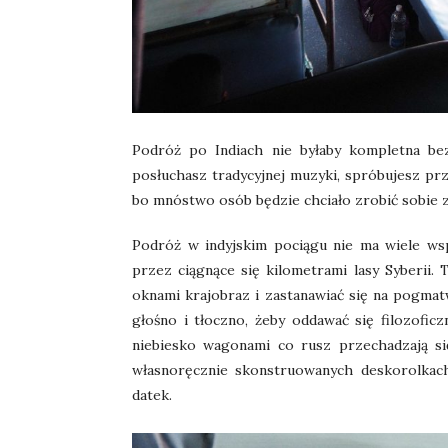
Podróż po Indiach nie byłaby kompletna b
posłuchasz tradycyjnej muzyki, spróbujesz prze
bo mnóstwo osób będzie chciało zrobić sobie z 
Podróż w indyjskim pociągu nie ma wiele w
przez ciągnące się kilometrami lasy Syberii.
oknami krajobraz i zastanawiać się na pogmat
głośno i tłoczno, żeby oddawać się filozofi
niebiesko wagonami co rusz przechadzają się
własnoręcznie skonstruowanych deskorolkach,
datek.