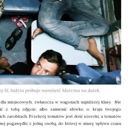
y SL hidźra próbuje namówić Marcina na datek.
 dla miejscowych, zwłaszcza w wagonach najniższej klasy.
Nie
ić z tobą zdjęcie, albo zamienić słówko o: kraju twojego
oich zarobkach. Przekrój tematów jest dość szeroki, a tematów
innej pogawędki z jedną osobą, do której w miarę upływu czasu