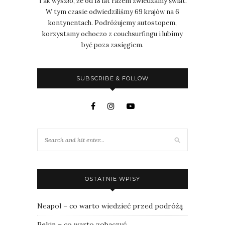
Tak wyszło, że od 18 lat razem zwiedzamy świat.
W tym czasie odwiedziliśmy 69 krajów na 6
kontynentach. Podróżujemy autostopem,
korzystamy ochoczo z couchsurfingu i lubimy
być poza zasięgiem.
SUBSCRIBE & FOLLOW
OSTATNIE WPISY
Neapol – co warto wiedzieć przed podróżą
Pekin – co warto zobaczyć