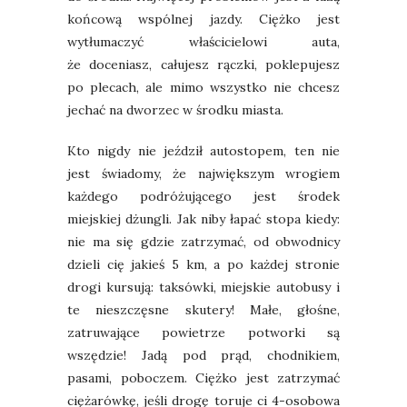
końcową wspólnej jazdy. Ciężko jest
wytłumaczyć właścicielowi auta,
że
doceniasz, całujesz rączki, poklepujesz
po plecach, ale mimo wszystko nie chcesz
jechać na dworzec w środku miasta.
Kto nigdy nie jeździł autostopem, ten nie
jest świadomy, że największym wrogiem
każdego podróżującego jest środek
miejskiej dżungli. Jak niby łapać stopa kiedy:
nie ma się gdzie zatrzymać, od obwodnicy
dzieli cię jakieś 5 km, a po każdej stronie
drogi kursują: taksówki, miejskie autobusy i
te nieszczęsne skutery! Małe, głośne,
zatruwające powietrze potworki są
wszędzie! Jadą pod prąd, chodnikiem,
pasami, poboczem. Ciężko jest zatrzymać
ciężarówkę, jeśli drogę toruje ci 4-osobowa