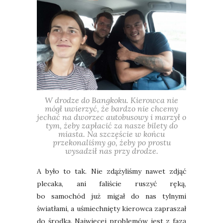
W drodze do Bangkoku. Kierowca nie
mógł uwierzyć, że bardzo nie chcemy
jechać na dworzec autobusowy i marzył o
tym, żeby zapłacić za nasze bilety do
miasta. Na szczęście w końcu
przekonaliśmy go, żeby po prostu
wysadził nas przy drodze.
A było to tak. Nie zdążyliśmy nawet zdjąć
plecaka, ani faliście ruszyć ręką,
bo samochód już migał do nas tylnymi
światłami, a uśmiechnięty kierowca zapraszał
do środka. Najwięcej problemów jest z fazą