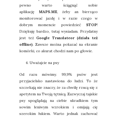
pewno warto ściągnąć sobie
aplikację
MAPS.ME
, żeby an bierząco
monitorować jazdę i w razie czego w
dobrym momencie powiedzieć
STOP
!
Dziękuję bardzo, tutaj wysiadam. Przydatny
jest też
Google Translateor (działa też
offline)
. Zawsze można pokazać na ekranie
komórki, co akurat chodzi nam po głowie.
4. Uważajcie na psy
Od razu mówimy. 99,9% psów jest
przyjacielsko nastawiona do ludzi. To że
szczekają nie znaczy, że za chwilę rzucą się z
apetytem na Twoją tętnicą. Zazwyczaj tajskie
psy spoglądają na ciebie ukradkiem tym
sowim leniwym wzrokiem i omijają cię
szerokim łukiem. Warto jednak zachować