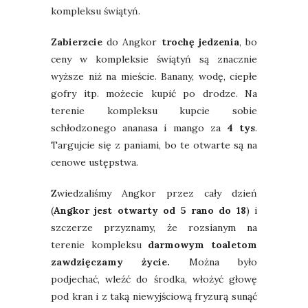
kompleksu świątyń.
Zabierzcie
do Angkor
trochę jedzenia
, bo
ceny w kompleksie świątyń są znacznie
wyższe niż na mieście. Banany, wodę, ciepłe
gofry itp. możecie kupić po drodze. Na
terenie kompleksu kupcie sobie
schłodzonego ananasa i mango za
4 tys
.
Targujcie się z paniami, bo te otwarte są na
cenowe ustępstwa.
Zwiedzaliśmy Angkor przez cały dzień
(
Angkor jest otwarty od 5 rano do 18
) i
szczerze przyznamy, że rozsianym na
terenie kompleksu
darmowym toaletom
zawdzięczamy życie.
Można było
podjechać, wleźć do środka, włożyć głowę
pod kran i z taką niewyjściową fryzurą sunąć