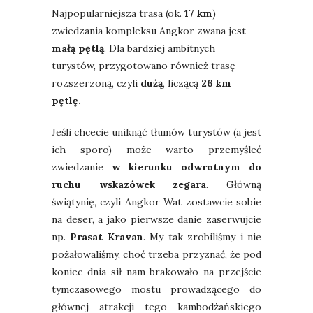
Najpopularniejsza trasa (ok.
17 km
)
zwiedzania kompleksu Angkor zwana jest
małą pętlą
. Dla bardziej ambitnych
turystów, przygotowano również trasę
rozszerzoną, czyli
dużą
, liczącą
26 km
pętlę.
Jeśli chcecie uniknąć tłumów turystów (a jest
ich sporo) może warto przemyśleć
zwiedzanie
w kierunku odwrotnym do
ruchu wskazówek zegara
. Główną
świątynię, czyli Angkor Wat zostawcie sobie
na deser, a jako pierwsze danie zaserwujcie
np.
Prasat Kravan
. My tak zrobiliśmy i nie
pożałowaliśmy, choć trzeba przyznać, że pod
koniec dnia sił nam brakowało na przejście
tymczasowego mostu prowadzącego do
głównej atrakcji tego kambodżańskiego