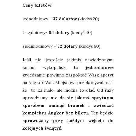
Ceny biletów:
jednodniowy –
37 dolarów
(kiedyś 20)
trzydniowy-
64 dolary
(kiedyś 40)
siedmiodniowy –
72 dolary
(kiedyś 60)
Jeśli nie jesteście jakimiś nawiedzonymi
fanami wykopalisk, to
jednodniowe
zwiedzanie powinno zaspokoić Wasz apetyt
na Angkor Wat. Miejscowi przekonywali nas,
że to za mało, ale można to olać. Od razy
uprzedzamy:
nie da się jakimś sprytnym
sposobem ominąć bramek i zwiedzać
kompleksu Angkor bez biletu
. Ten będzie
sprawdzany przy każdym wejściu do
kolejnych świątyń
.