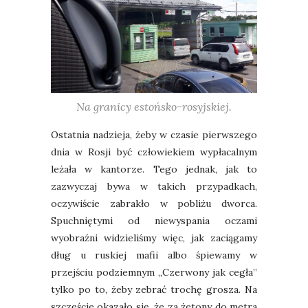
Na granicy estońsko-rosyjskiej.
Ostatnia nadzieja, żeby w czasie pierwszego
dnia w Rosji być człowiekiem wypłacalnym
leżała w kantorze. Tego jednak, jak to
zazwyczaj bywa w takich przypadkach,
oczywiście zabrakło w pobliżu dworca.
Spuchniętymi od niewyspania oczami
wyobraźni widzieliśmy więc, jak zaciągamy
dług u ruskiej mafii albo śpiewamy w
przejściu podziemnym „Czerwony jak cegła”
tylko po to, żeby zebrać trochę grosza. Na
szczęście okazało się, że za żetony do metra