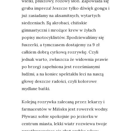
wielki, pluszowy, różowy słoń. Zapowiada się
gruba impreza! Jeszcze tylko dźwięk gongu i
już zasiadamy na aksamitnych, wytartych
siedzeniach. Są akrobaci, chińskie
gimnastyczni i mrożące krew w żyłach
popisy motocyklistów. Spodziewaliśmy się
fuszerki, a tymczasem dostajemy za 9 zł
całkiem dobrą cyrkową rozrywkę. Czyli
jednak warto, zwłaszcza że widownia prawie
po brzegi zapełniona jest roześmianymi
ludźmi, a na koniec spektaklu leci na naszą
głowę deszcze radości, czyli kolorowe
mydlane bańki.
Kolejną rozrywka zalecaną przez lekarzy i
farmaceutów w Mińsku jest rowerek wodny.
Pływasz sobie spokojnie po jeziorku w
centrum miasta, lekki wiatr rozwiewa twoje
przetłuszczające się zbyt szybko włosy,