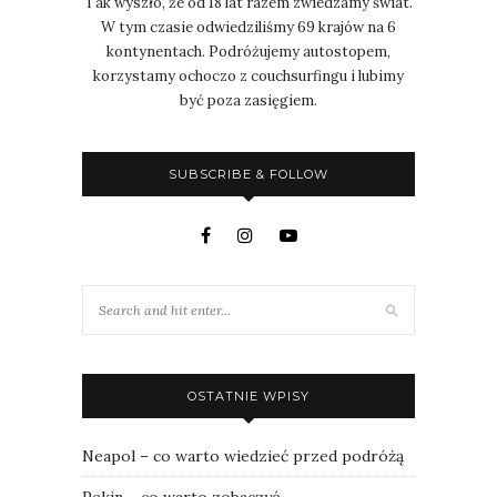
Tak wyszło, że od 18 lat razem zwiedzamy świat.
W tym czasie odwiedziliśmy 69 krajów na 6
kontynentach. Podróżujemy autostopem,
korzystamy ochoczo z couchsurfingu i lubimy
być poza zasięgiem.
SUBSCRIBE & FOLLOW
OSTATNIE WPISY
Neapol – co warto wiedzieć przed podróżą