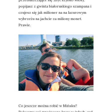
popijasz z gwinta białoruskiego szampana i
czujesz się jak milioner na na lazurowym
wybrzeżu na jachcie za miliony monet.
Prawie.
Co jeszcze można robić w Mińsku?
Polecamy coś mrożącego krew w żyłach, cud