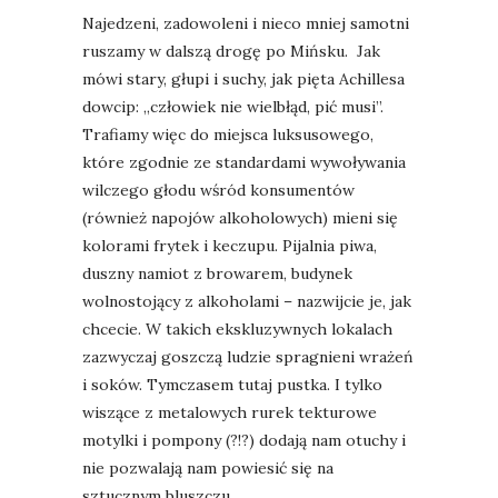
Najedzeni, zadowoleni i nieco mniej samotni
ruszamy w dalszą drogę po Mińsku. Jak
mówi stary, głupi i suchy, jak pięta Achillesa
dowcip: „człowiek nie wielbłąd, pić musi”.
Trafiamy więc do miejsca luksusowego,
które zgodnie ze standardami wywoływania
wilczego głodu wśród konsumentów
(również napojów alkoholowych) mieni się
kolorami frytek i keczupu. Pijalnia piwa,
duszny namiot z browarem, budynek
wolnostojący z alkoholami – nazwijcie je, jak
chcecie. W takich ekskluzywnych lokalach
zazwyczaj goszczą ludzie spragnieni wrażeń
i soków. Tymczasem tutaj pustka. I tylko
wiszące z metalowych rurek tekturowe
motylki i pompony (?!?) dodają nam otuchy i
nie pozwalają nam powiesić się na
sztucznym bluszczu.