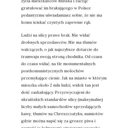
życia mieszkańców Mińska i zacząć
gratulować im brakującego w Polsce
pedantyzmu uświadamiasz sobie, że nie ma
komu ściskać czystych zapewnie rąk.
Ludzi na ulicy prawe brak. Nie widać
drobnych sprzedawców. Nie ma tłumów
walczących, o jak najszybsze dotarcie do
tramwaju swoją stroną chodnika. Od czasu
do czasu widać, na tle monumentalnych
postkomunistycznych molochów
przemykające cienie. Jak na miasto w którym
mieszka około 2 mln ludzi, widok tan jest
dość zaskakujący. Przyzwyczajeni do
ukraińskich standardów ulicy (maksymalnej
liczby małych samochodów sprzedających
kawę, tłumów na Chreszczatyku, namiotów
gdzie można napić się za grosze piwa i
zagryźć je kalmarem) otwieramy szeroko